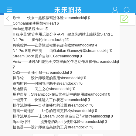
欧卡——快来一起模拟驾驶体验
streamdockhjf
4
玩法分享
Companion使用教程
Heart
6
Vmix使用教程
Heart
3
IT程序員/網管專用玩法分享-API一鍵查詢網站上線狀態
Siang
1
N4 Pro——操作轮
streamdockhjf
2
剪映控件——让剪辑过程更有趣高效
streamdockhjf
4
N4 Pro E用户评测——由Gabilan Games分享
streamdockhjf
0
Stream Dock 用户自制 CG
streamdockhjf
0
Vmix——通过API能完全控制里面的任意动作及操作
streamdockhjf
2
OBS——直播小帮手
streamdockhjf
0
操作轮——设计师场景的应用
streamdockhjf
0
番茄时钟——时间管理助手
streamdockhjf
0
绝地潜兵——民主之心
streamdockhjf
0
用户自制：StreamDock在日常生活中的使用
streamdockhjf
0
一键开工——快速进入工作状态
streamdockhjf
0
操作流轮播——自动轮播您的设置
streamdockhjf
0
游戏一键连招——让你的游戏更轻松
streamdockhjf
0
操作流单步——让 Stream Dock 创造自己节拍
streamdockhjf
0
Spotify 控件 ——提升您的Spotify使用体验
streamdockhjf
0
拾色器——设计师创造高效的工具
streamdockhjf
3