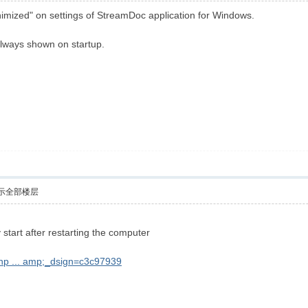
nimized" on settings of StreamDoc application for Windows.
always shown on startup.
示全部楼层
tart after restarting the computer
php ... amp;_dsign=c3c97939