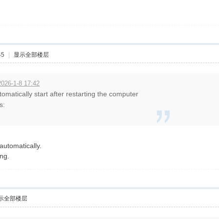
45
|
显示全部楼层
26-1-8 17:42
atically start after restarting the computer
s:
automatically.
ing.
示全部楼层