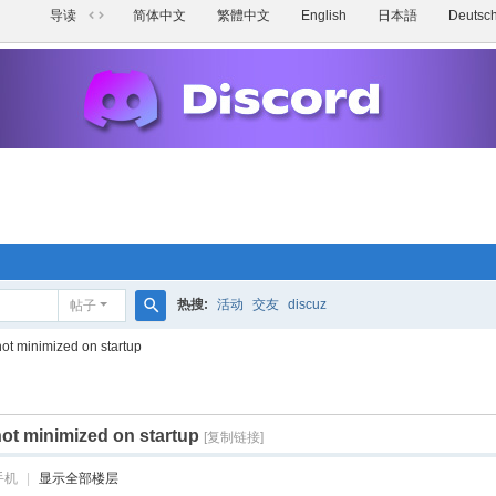
导读
简体中文
繁體中文
English
日本語
Deutsc
切
换
到
宽
版
热搜:
活动
交友
discuz
帖子
搜
ot minimized on startup
索
ot minimized on startup
[复制链接]
手机
|
显示全部楼层