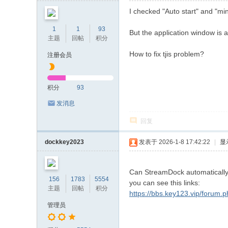
E
I checked "Auto start" and "mi
F
1
1
93
But the application window is 
or
主题
回帖
积分
u
How to fix tjis problem?
注册会员
m
积分
93
发消息
回复
dockkey2023
发表于 2026-1-8 17:42:22
|
显
Can StreamDock automatically s
156
1783
5554
you can see this links:
主题
回帖
积分
https://bbs.key123.vip/forum.
管理员