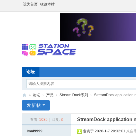
设为首页
收藏本站
论坛
»
论坛
›
产品
›
Stream Dock系列
›
StreamDock application n
S
发新帖
P
StreamDock application n
查看:
1035
|
回复:
3
A
C
imai9999
发表于 2026-1-7 20:32:01
来自