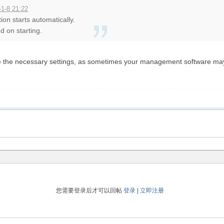
1-8 21:22
on starts automatically.
ed on starting.
e the necessary settings, as sometimes your management software may a
您需要登录后才可以回帖
登录
|
立即注册