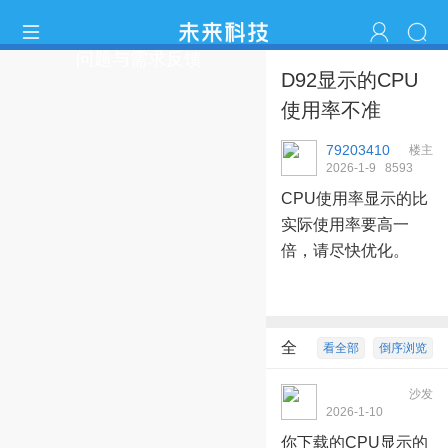
问题与需求反馈
D92显示的CPU
使用率不准
79203410
楼主
2026-1-9
859
3
20:05:58
CPU使用率显示的比
实际使用率要高一
倍，请尽快优化。
全
看全部
倒序浏览
部回复
3
沙发
dockkey2023
2026-1-10
14:08:02
你下载的CPU显示的