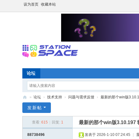
设为首页
收藏本站
论坛
»
论坛
›
技术支持
›
问题与需求反馈
›
最新的那个win版3.10
S
发新帖
P
最新的那个win版3.10.
查看:
615
|
回复:
1
A
C
88738496
发表于 2026-1-10 07:24:45
|