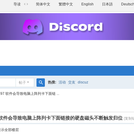
导读
简体中文
繁體中文
English
日本語
Deutsc
切
换
到
宽
版
热搜:
活动
交友
discuz
帖子
搜
.197 软件会导致电脑上阵列卡下面链 ...
索
197 软件会导致电脑上阵列卡下面链接的硬盘磁头不断触发归位
[复制
显示全部楼层