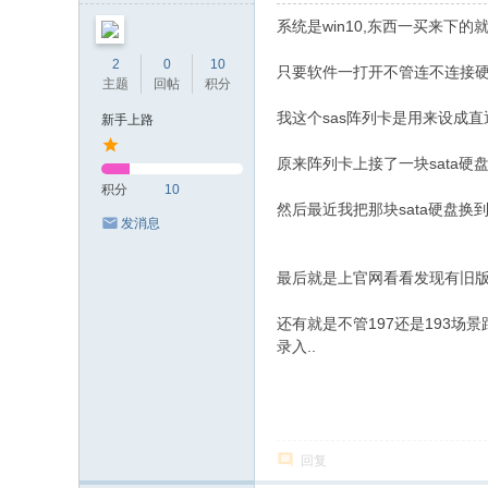
E
系统是win10,东西一买来下
F
2
0
10
只要软件一打开不管连不连接硬
or
主题
回帖
积分
u
我这个sas阵列卡是用来设成直
新手上路
m
原来阵列卡上接了一块sata硬
积分
10
然后最近我把那块sata硬盘换到主
发消息
最后就是上官网看看发现有旧版软
还有就是不管197还是193场
录入..
回复