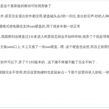
的就是这个最新版的驱动可给我害惨了
件,甚至完全退出软件都没用,硬盘磁头会2秒一归位,发出炒豆声,吵的人神
通模式使电脑也支持sas硬盘的,用了很多年都一切正常
盘,我观察到这硬盘过1分多进入闲置状态就会开始咔咔响,就弄了个批处理每
板sata口上,卡上又接了一块sas硬盘...嘿..这个硬盘也会想,而且之前那
件可以下,弄了个193版本的...这下腰不疼腿不酸了完全不响了..
景跟随完全不管用,然后设置热键时也是鼠标点一下那个设置待录入按钮,一秒钟