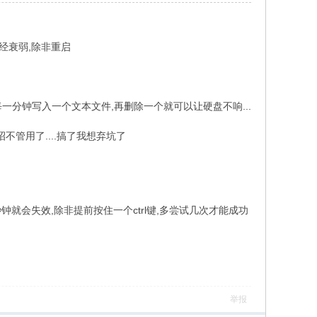
经衰弱,除非重启
一分钟写入一个文本文件,再删除一个就可以让硬盘不响...
招不管用了....搞了我想弃坑了
就会失效,除非提前按住一个ctrl键,多尝试几次才能成功
举报