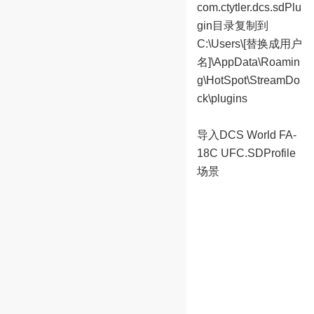
com.ctytler.dcs.sdPlu
gin目录复制到
C:\Users\[替换成用户
名]\AppData\Roamin
g\HotSpot\StreamDo
ck\plugins
导入DCS World FA-
18C UFC.SDProfile
场景