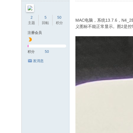
E
F
2
5
50
or
MAC电脑，系统13.7.6，
主题
回帖
积分
义图标不能正常显示。图2是控
u
注册会员
m
积分
50
发消息