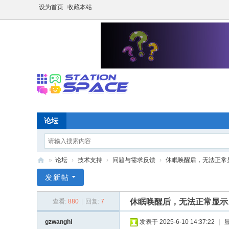
设为首页
收藏本站
论坛
»
论坛
›
技术支持
›
问题与需求反馈
›
休眠唤醒后，无法正常
S
发新帖
P
休眠唤醒后，无法正常显示
查看:
880
|
回复:
7
A
C
gzwanghl
发表于 2025-6-10 14:37:22
|