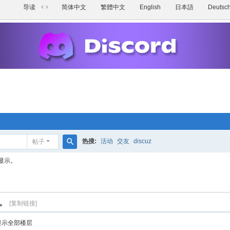
导读
简体中文
繁體中文
English
日本語
Deutsc
切
换
到
宽
版
热搜:
活动
交友
discuz
帖子
搜
显示。
索
。
[复制链接]
显示全部楼层