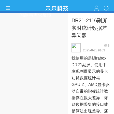
问题与需求反馈
DR21-2116副屏
实时统计数据差
异问题
楼主
StephenZhang
2025-8-28
916
3
22:13:02
我使用的是Mirabox
DR21副屏。使用中
发现副屏显示的显卡
功耗数据统计与
GPU-Z、AMD显卡驱
动自带的指标统计数
据存在很大差异，怀
疑数据采集的接口或
是算法出现差异。还