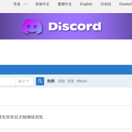
导读
简体中文
繁體中文
English
日本語
Deutsc
切
换
到
宽
版
热搜:
活动
交友
discuz
帖子
搜
索
请先登录后才能继续浏览