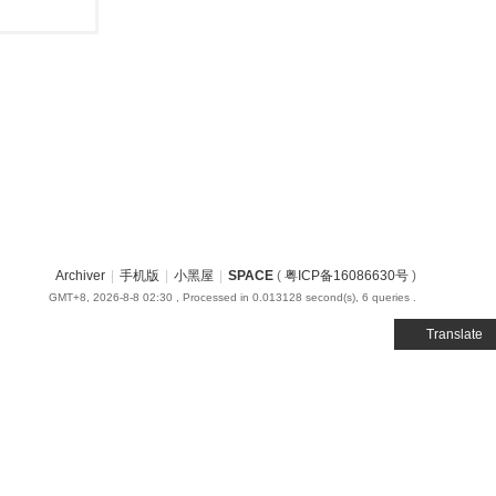
Archiver
|
手机版
|
小黑屋
|
SPACE
(
粤ICP备16086630号
)
GMT+8, 2026-8-8 02:30
, Processed in 0.013128 second(s), 6 queries .
Translate