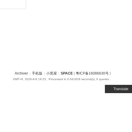
Archiver
|
手机版
|
小黑屋
|
SPACE
(
粤ICP备16086630号
)
GMT+8, 2026-8-8 19:23
, Processed in 0.041828 second(s), 6 queries .
Translate