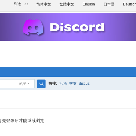
导读
简体中文
繁體中文
English
日本語
Deutsc
切
换
到
宽
版
热搜:
活动
交友
discuz
帖子
搜
索
请先登录后才能继续浏览