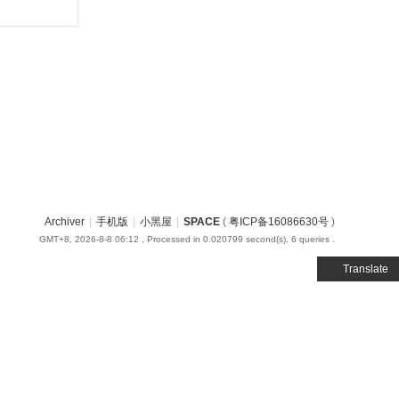
Archiver
|
手机版
|
小黑屋
|
SPACE
(
粤ICP备16086630号
)
GMT+8, 2026-8-8 06:12
, Processed in 0.020799 second(s), 6 queries .
Translate