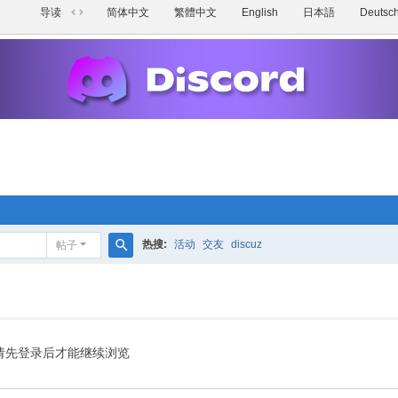
导读
简体中文
繁體中文
English
日本語
Deutsc
切
换
到
宽
版
热搜:
活动
交友
discuz
帖子
搜
索
请先登录后才能继续浏览