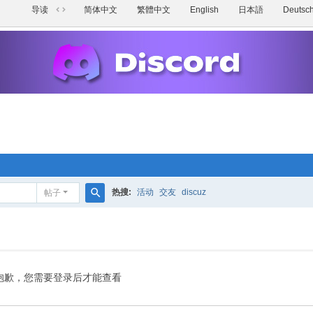
导读
简体中文
繁體中文
English
日本語
Deutsc
切
换
到
宽
版
热搜:
活动
交友
discuz
帖子
搜
索
抱歉，您需要登录后才能查看