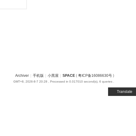
Archiver
|
手机版
|
小黑屋
|
SPACE
(
粤ICP备16086630号
)
GMT+8, 2026-8-7 20:28
, Processed in 0.017010 second(s), 6 queries .
Translate