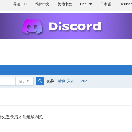
导读
简体中文
繁體中文
English
日本語
Deutsc
切
换
到
宽
版
热搜:
活动
交友
discuz
帖子
搜
索
请先登录后才能继续浏览