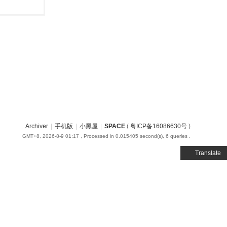
Archiver
|
手机版
|
小黑屋
|
SPACE
(
粤ICP备16086630号
)
GMT+8, 2026-8-9 01:17
, Processed in 0.015405 second(s), 6 queries .
Translate