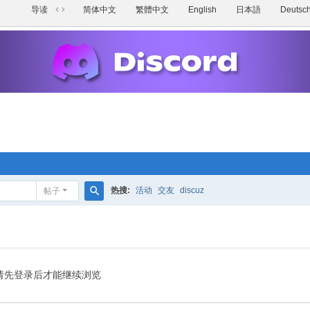
导读
简体中文
繁體中文
English
日本語
Deutsc
切
换
到
宽
版
热搜:
活动
交友
discuz
帖子
搜
索
请先登录后才能继续浏览