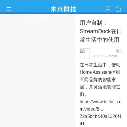
玩法分享
用户自制：
StreamDock在日
常生活中的使用
楼主
streamdockhjf
2025-5-22
925
0
23:10:46
在日常生活中，借助
Home Assistant控制
不同品牌的智能家
居，并灵活地管理它
们。
https://www.bilibili.co
m/video/B ...
72a5b4bc40a1320f4
41