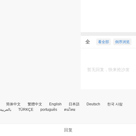
全
看全部
倒序浏览
部回复
暂无回复，快来抢沙发
简体中文
繁體中文
English
日本語
Deutsch
한국 사람
بالعربية
TÜRKÇE
português
คนไทย
回复