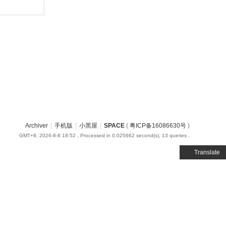
Archiver
|
手机版
|
小黑屋
|
SPACE
(
粤ICP备16086630号
)
GMT+8, 2026-8-8 18:52
, Processed in 0.025662 second(s), 13 queries .
Translate