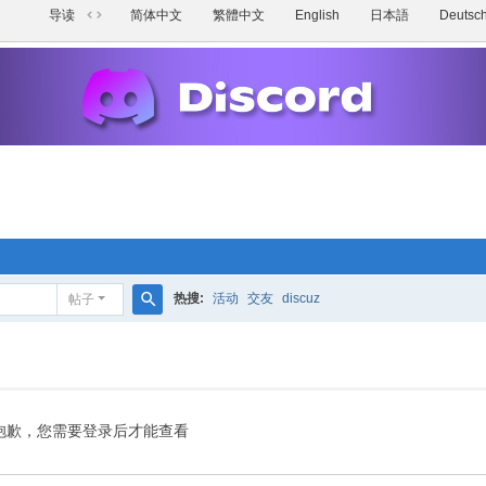
导读
简体中文
繁體中文
English
日本語
Deutsc
切
换
到
宽
版
热搜:
活动
交友
discuz
帖子
搜
索
抱歉，您需要登录后才能查看