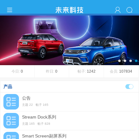
1
2
3
4
今日:
0
昨日:
0
帖子:
1242
会员:
107834
产品
公告
主题 22 帖子 165
Stream Dock系列
主题 165 帖子 828
Smart Screen副屏系列