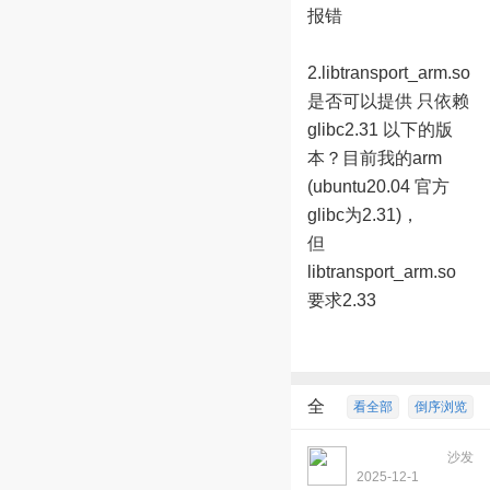
报错
2.libtransport_arm.so
是否可以提供 只依赖
glibc2.31 以下的版
本？目前我的arm
(ubuntu20.04 官方
glibc为2.31)，
但
libtransport_arm.so
要求2.33
全
看全部
倒序浏览
部回复
3
沙发
qwxuhao8312
2025-12-1