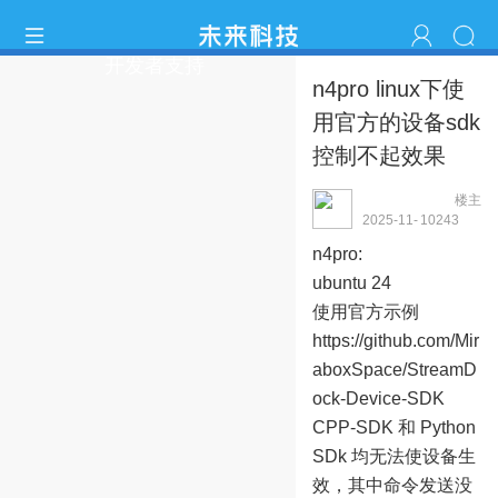
开发者支持
n4pro linux下使
用官方的设备sdk
控制不起效果
楼主
qwxuhao8312
2025-11-
1024
3
26 14:11:37
n4pro:
ubuntu 24
使用官方示例
https://github.com/Mir
aboxSpace/StreamD
ock-Device-SDK
CPP-SDK 和 Python
SDk 均无法使设备生
效，其中命令发送没