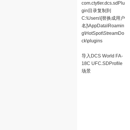
com.ctytler.dcs.sdPlu
gin目录复制到
C:\Users\[替换成用户
名]\AppData\Roamin
g\HotSpot\StreamDo
ck\plugins
导入DCS World FA-
18C UFC.SDProfile
场景