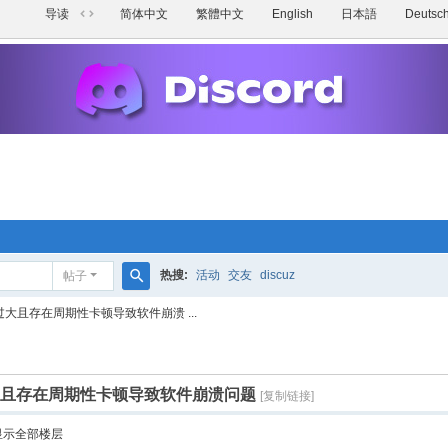
导读
简体中文
繁體中文
English
日本語
Deutsc
切
换
到
宽
版
热搜:
活动
交友
discuz
帖子
搜
存占用过大且存在周期性卡顿导致软件崩溃 ...
索
占用过大且存在周期性卡顿导致软件崩溃问题
[复制链接]
显示全部楼层