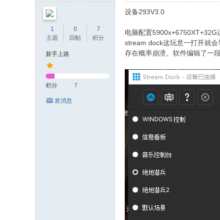
E
设备293V3.0
F
1
0
7
电脑配置5900x+6750XT+32
or
主题
回帖
积分
stream dock这玩意
u
存在概率崩溃。软件编辑了一
新手上路
m
积分
7
发消息