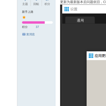
更新为最新版本后问题依旧，CPU占用突
主题
回帖
积分
新手上路
积分
37
发消息