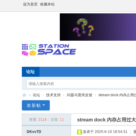
设为首页
收藏本站
论坛
»
论坛
›
技术支持
›
问题与需求反馈
›
stream dock 内
S
发新帖
P
stream dock 内存
查看:
2116
|
回复:
11
A
C
DKvvTD
发表于 2025-6-10 18:54:31
|